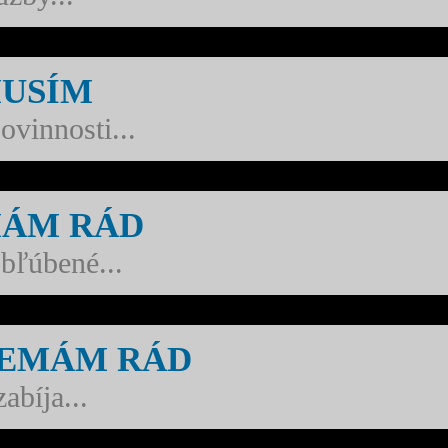
MUSÍM
ovinnosti...
MÁM RÁD
bľúbené...
NEMÁM RÁD
abíja...