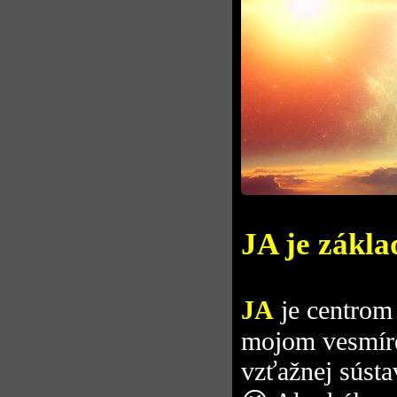
JA je zákla
JA
je centro
mojom vesmír
vzťažnej sústa