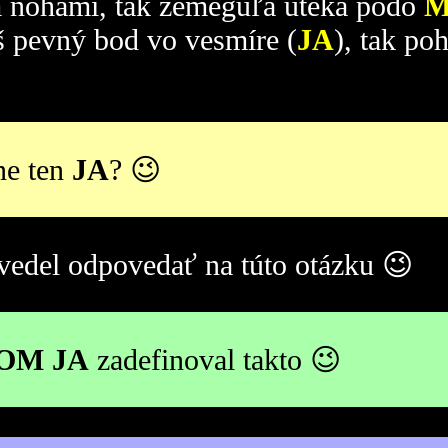
 nohami, tak zemeguľa uteká podo
M
š pevný bod vo vesmíre (
JA
), tak po
ne ten
JA
? 😉
edel odpovedať na túto otázku 😉
OM JA
zadefinoval takto 😉