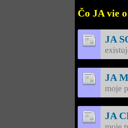
Čo JA vie o
JA 
existu
JA 
moje p
JA 
moje t