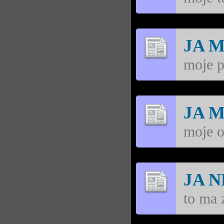
JA 
moje p
JA 
moje o
JA 
to ma z