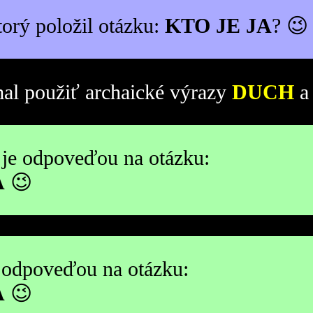
torý položil otázku:
KTO JE JA
? 😉
al použiť archaické výrazy
DUCH
je odpoveďou na otázku:
A
😉
 odpoveďou na otázku:
A
😉