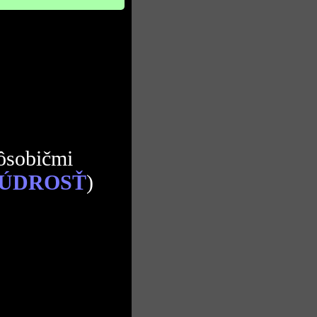
ôsobičmi
ÚDROSŤ
)