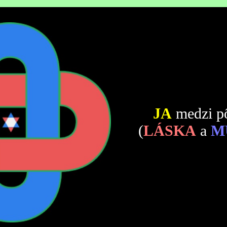
JA
medzi p
(
LÁSKA
a
M