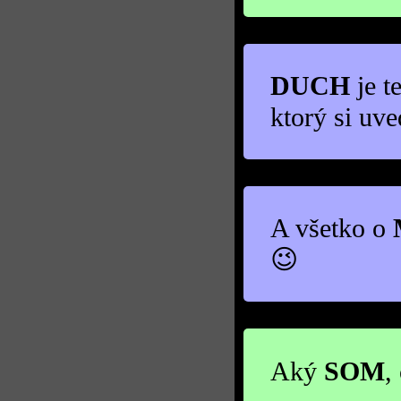
DUCH
je t
ktorý si uve
A všetko o
😉
Aký
SOM
,