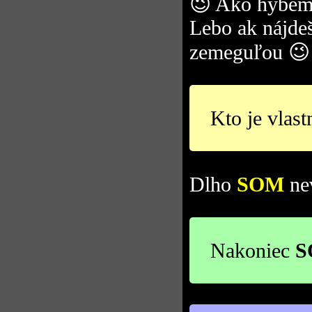
😉 Ako hýbem
Lebo ak nájde
zemeguľou 😉
Kto je vlast
Dlho
SOM
nev
Nakoniec
S