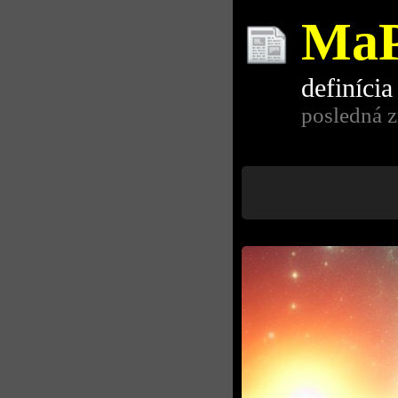
MaP
definícia
posledná z