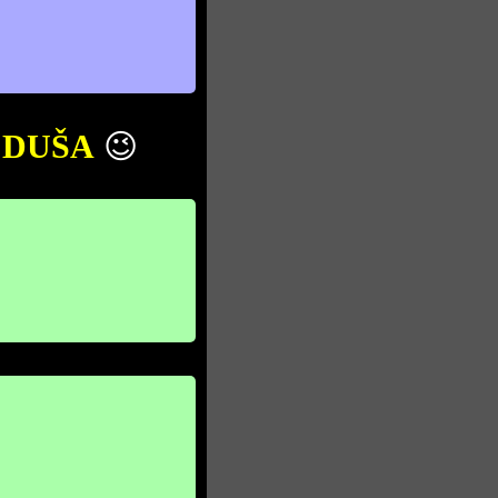
a
DUŠA
😉