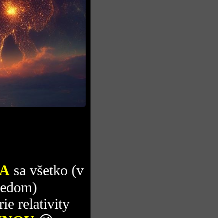
JA
sa všetko (v
redom)
ie relativity