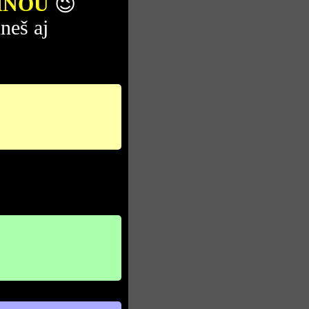
NOU
😉
hneš aj