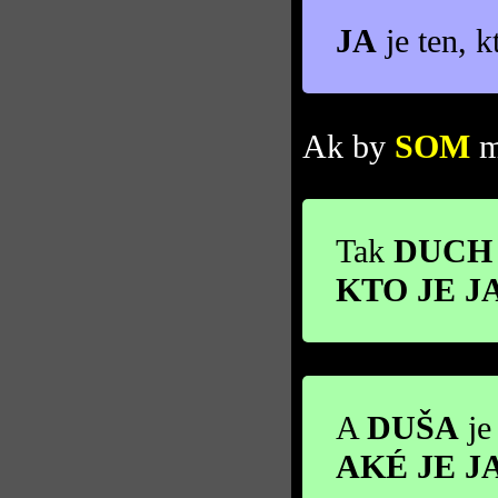
JA
je ten, k
Ak by
SOM
m
Tak
DUCH
KTO JE J
A
DUŠA
je
AKÉ JE J