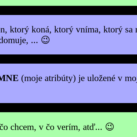
en, ktorý koná, ktorý vníma, ktorý sa
domuje, ... 😉
MNE
(moje atribúty) je uložené v mo
 čo chcem, v čo verím, atď... 😉