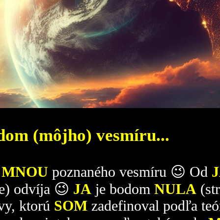
dom (môjho) vesmíru...
m
MNOU
poznaného vesmíru 😉 Od
e) odvíja 😉
JA
je bodom
NULA
(st
vy, ktorú
SOM
zadefinoval podľa teór